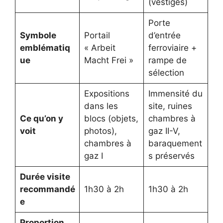
(vestiges)
Porte
Symbole
Portail
d’entrée
emblématiq
« Arbeit
ferroviaire +
ue
Macht Frei »
rampe de
sélection
Expositions
Immensité du
dans les
site, ruines
Ce qu’on y
blocs (objets,
chambres à
voit
photos),
gaz II-V,
chambres à
baraquement
gaz I
s préservés
Durée visite
recommandé
1h30 à 2h
1h30 à 2h
e
Proportion