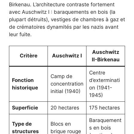
Birkenau. L’architecture contraste fortement
avec Auschwitz I : baraquements en bois (la
plupart détruits), vestiges de chambres à gaz et
de crématoires dynamités par les nazis avant
leur fuite.
Auschwitz
Critère
Auschwitz I
II-Birkenau
Centre
Camp de
Fonction
d’exterminati
concentration
historique
on (1941-
initial (1940)
1945)
Superficie
20 hectares
175 hectares
Baraquement
Type de
Blocs en
s en bois
structures
brique rouge