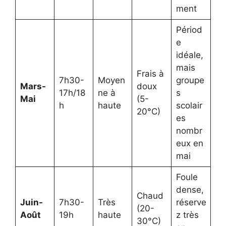
ment
Périod
e
idéale,
mais
Frais à
7h30-
Moyen
groupe
Mars-
doux
17h/18
ne à
s
Mai
(5-
h
haute
scolair
20°C)
es
nombr
eux en
mai
Foule
dense,
Chaud
Juin-
7h30-
Très
réserve
(20-
Août
19h
haute
z très
30°C)