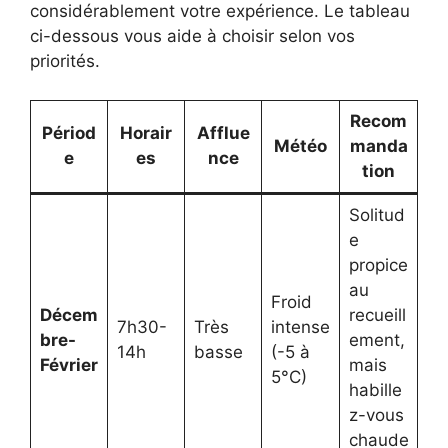
considérablement votre expérience. Le tableau
ci-dessous vous aide à choisir selon vos
priorités.
Recom
Périod
Horair
Afflue
Météo
manda
e
es
nce
tion
Solitud
e
propice
au
Froid
Décem
recueill
7h30-
Très
intense
bre-
ement,
14h
basse
(-5 à
Février
mais
5°C)
habille
z-vous
chaude