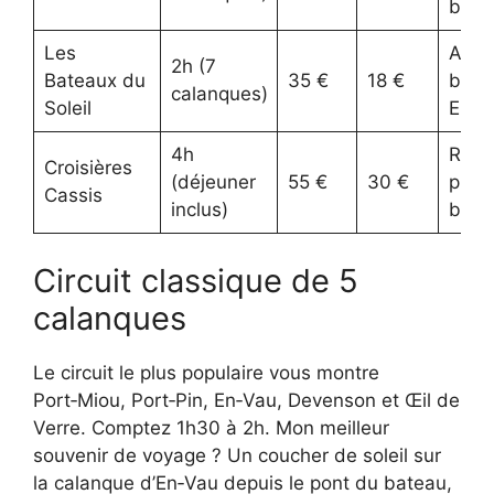
bord
Les
Arrêt
2h (7
Bateaux du
35 €
18 €
baig
calanques)
Soleil
En‑V
4h
Repa
Croisières
(déjeuner
55 €
30 €
prov
Cassis
inclus)
bord
Circuit classique de 5
calanques
Le circuit le plus populaire vous montre
Port‑Miou, Port‑Pin, En‑Vau, Devenson et Œil de
Verre. Comptez 1h30 à 2h. Mon meilleur
souvenir de voyage ? Un coucher de soleil sur
la calanque d’En‑Vau depuis le pont du bateau,