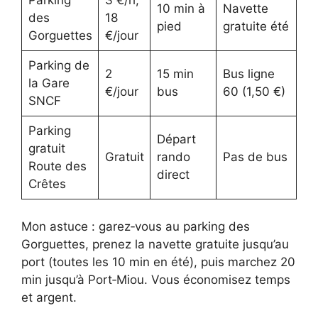
Parking
3 €/h,
10 min à
Navette
des
18
pied
gratuite été
Gorguettes
€/jour
Parking de
2
15 min
Bus ligne
la Gare
€/jour
bus
60 (1,50 €)
SNCF
Parking
Départ
gratuit
Gratuit
rando
Pas de bus
Route des
direct
Crêtes
Mon astuce : garez‑vous au parking des
Gorguettes, prenez la navette gratuite jusqu’au
port (toutes les 10 min en été), puis marchez 20
min jusqu’à Port‑Miou. Vous économisez temps
et argent.