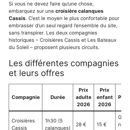
Si vous ne devez faire qu’une chose,
embarquez sur une
croisière calanques
Cassis
. C’est le moyen le plus confortable pour
embrasser d’un seul regard l’ensemble du site,
sans transpirer. Les deux compagnies
historiques – Croisières Cassis et Les Bateaux
du Soleil – proposent plusieurs circuits.
Les différentes compagnies
et leurs offres
Prix
Prix
Compagnie
Durée
adulte
enfant
Parti
2026
2026
Guid
Croisières
1h30 (5
28 €
15 €
natur
Cassis
calanques)