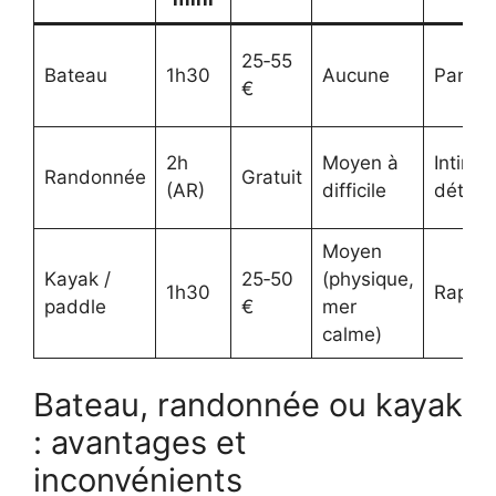
25‑55
Bateau
1h30
Aucune
Panor
€
2h
Moyen à
Intime,
Randonnée
Gratuit
(AR)
difficile
détails
Moyen
Kayak /
25‑50
(physique,
1h30
Rappr
paddle
€
mer
calme)
Bateau, randonnée ou kayak
: avantages et
inconvénients