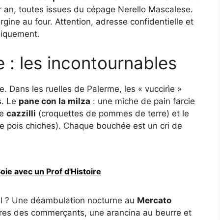
par an, toutes issues du cépage Nerello Mascalese.
gine au four. Attention, adresse confidentielle et
niquement.
e : les incontournables
re. Dans les ruelles de Palerme, les « vuccirìe »
s. Le
pane con la milza
: une miche de pain farcie
le
cazzilli
(croquettes de pommes de terre) et le
 pois chiches). Chaque bouchée est un cri de
oie avec un Prof d'Histoire
eul ? Une déambulation nocturne au
Mercato
s rires des commerçants, une arancina au beurre et