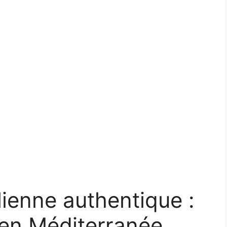
lienne authentique :
 en Méditerranée