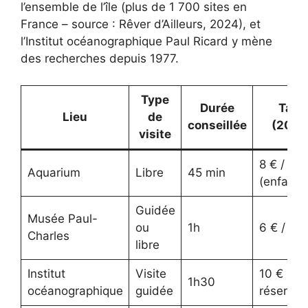
l’ensemble de l’île (plus de 1 700 sites en
France – source : Rêver d’Ailleurs, 2024), et
l’Institut océanographique Paul Ricard y mène
des recherches depuis 1977.
Type
Durée
Tarif
Lieu
de
conseillée
(2026
visite
8 € / 5 €
Aquarium
Libre
45 min
(enfant)
Guidée
Musée Paul-
ou
1h
6 € / 4 €
Charles
libre
Institut
Visite
10 € (sur
1h30
océanographique
guidée
réservat