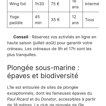
16
Wing foil
1h30
75 €
Intermédia
ans
Yoga
45
12
35 €
Tous
paddle
min
ans
Conseil
: Réservez vos activités en ligne en
haute saison (juillet-août) pour garantir votre
créneau. Les créneaux de 9h et 17h sont les
plus tranquilles.
Plongée sous-marine :
épaves et biodiversité
L’île est entourée de sites de plongée
exceptionnels, dont les fameuses épaves du
Paul Ricard
et du
Donator
, accessibles à partir
de 18 mètres. Le club de plongée de l’île