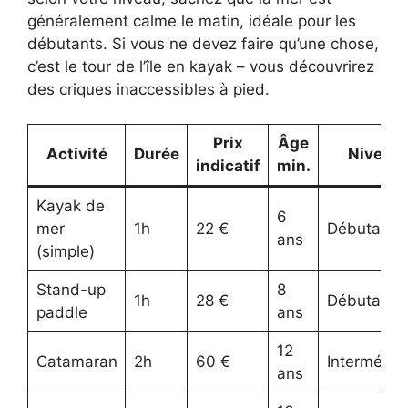
généralement calme le matin, idéale pour les
débutants. Si vous ne devez faire qu’une chose,
c’est le tour de l’île en kayak – vous découvrirez
des criques inaccessibles à pied.
Prix
Âge
Activité
Durée
Niveau
indicatif
min.
Kayak de
6
mer
1h
22 €
Débutant
ans
(simple)
Stand-up
8
1h
28 €
Débutant
paddle
ans
12
Catamaran
2h
60 €
Intermédia
ans