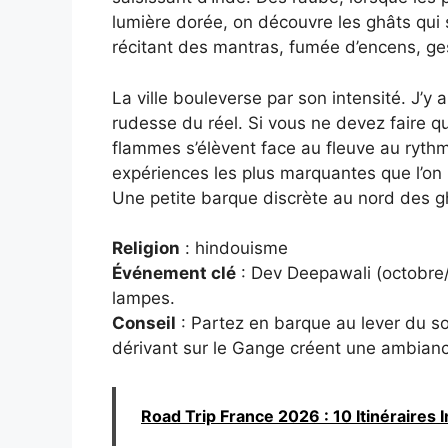
lumière dorée, on découvre les ghâts qui s’
récitant des mantras, fumée d’encens, ges
La ville bouleverse par son intensité. J’y ai
rudesse du réel. Si vous ne devez faire q
flammes s’élèvent face au fleuve au rythm
expériences les plus marquantes que l’on 
Une petite barque discrète au nord des ghâ
Religion
: hindouisme
Événement clé
: Dev Deepawali (octobre/n
lampes.
Conseil
: Partez en barque au lever du sol
dérivant sur le Gange créent une ambian
Road Trip France 2026 : 10 Itinéraires