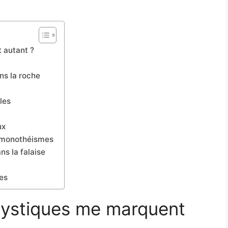
 autant ?
ans la roche
les
ux
is monothéismes
s la falaise
ces
mystiques me marquent