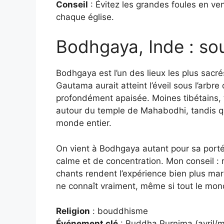
Conseil
: Évitez les grandes foules en ven
chaque église.
Bodhgaya, Inde : sous
Bodhgaya est l’un des lieux les plus sacr
Gautama aurait atteint l’éveil sous l’arb
profondément apaisée. Moines tibétains, t
autour du temple de Mahabodhi, tandis q
monde entier.
On vient à Bodhgaya autant pour sa porté
calme et de concentration. Mon conseil : r
chants rendent l’expérience bien plus mar
ne connaît vraiment, même si tout le mon
Religion
: bouddhisme
Événement clé
: Buddha Purnima (avril/ma