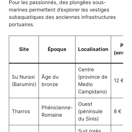
Pour les passionnés, des plongées sous-
marines permettent d’explorer les vestiges
subaquatiques des anciennes infrastructures
portuaires.
Prix
Site
Époque
Localisation
(enviro
Centre
Su Nuraxi
Âge du
(province de
12 €
(Barumini)
bronze
Medio
Campidano)
Ouest
Phénicienne-
Tharros
(péninsule
8 €
Romaine
du Sinis)
Sud (près