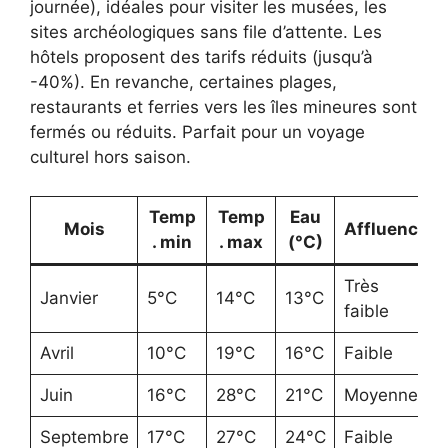
journée), idéales pour visiter les musées, les
sites archéologiques sans file d’attente. Les
hôtels proposent des tarifs réduits (jusqu’à
-40%). En revanche, certaines plages,
restaurants et ferries vers les îles mineures sont
fermés ou réduits. Parfait pour un voyage
culturel hors saison.
Temp
Temp
Eau
Mois
Affluence
. min
. max
(°C)
Très
Janvier
5°C
14°C
13°C
faible
Avril
10°C
19°C
16°C
Faible
Juin
16°C
28°C
21°C
Moyenne
Septembre
17°C
27°C
24°C
Faible