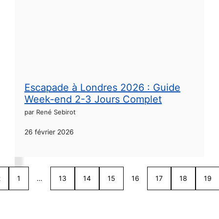
Escapade à Londres 2026 : Guide
Week-end 2-3 Jours Complet
par René Sebirot
26 février 2026
t
1
…
13
14
15
16
17
18
19