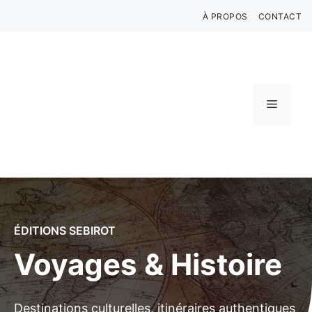
Aller
À PROPOS
CONTACT
au
contenu
Menu
ÉDITIONS SEBIROT
Voyages & Histoire
Destinations culturelles, itinéraires authentiques