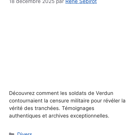
18 décembre 2025
par
René Sebirot
Découvrez comment les soldats de Verdun
contournaient la censure militaire pour révéler la
vérité des tranchées. Témoignages
authentiques et archives exceptionnelles.
Catégories
Divers