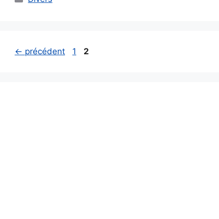
Page
Page
←
précédent
1
2