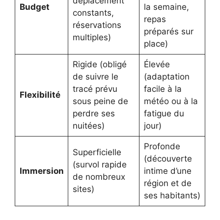
déplacement
Budget
la semaine,
constants,
repas
réservations
préparés sur
multiples)
place)
Rigide (obligé
Élevée
de suivre le
(adaptation
tracé prévu
facile à la
Flexibilité
sous peine de
météo ou à la
perdre ses
fatigue du
nuitées)
jour)
Profonde
Superficielle
(découverte
(survol rapide
Immersion
intime d’une
de nombreux
région et de
sites)
ses habitants)