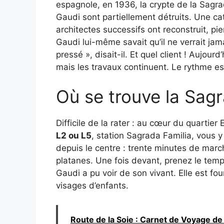
espagnole, en 1936, la crypte de la Sagra
Gaudi sont partiellement détruits. Une ca
architectes successifs ont reconstruit, pie
Gaudi lui-même savait qu’il ne verrait ja
pressé », disait-il. Et quel client ! Aujour
mais les travaux continuent. Le rythme est
Où se trouve la Sagr
Difficile de la rater : au cœur du quartie
L2 ou L5
, station Sagrada Familia, vous y
depuis le centre : trente minutes de mar
platanes. Une fois devant, prenez le temps
Gaudi a pu voir de son vivant. Elle est fou
visages d’enfants.
Route de la Soie : Carnet de Voyage de