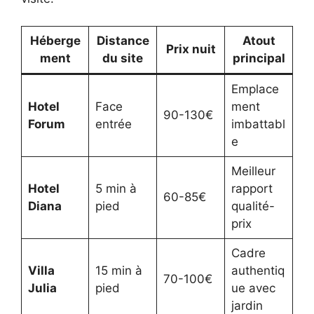
Héberge
Distance
Atout
Prix nuit
ment
du site
principal
Emplace
Hotel
Face
ment
90-130€
Forum
entrée
imbattabl
e
Meilleur
Hotel
5 min à
rapport
60-85€
Diana
pied
qualité-
prix
Cadre
Villa
15 min à
authentiq
70-100€
Julia
pied
ue avec
jardin